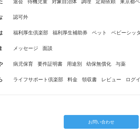
た
退会
待機児童
対象自治体
調理
定期依頼
東京都ベ
な
認可外
は
福利厚生倶楽部
福利厚生補助券
ペット
ベビーシッ
ま
メッセージ
面談
や
病児保育
要件証明書
用途別
幼保無償化
与薬
ら
ライフサポート倶楽部
料金
領収書
レビュー
ログ
お問い合わせ