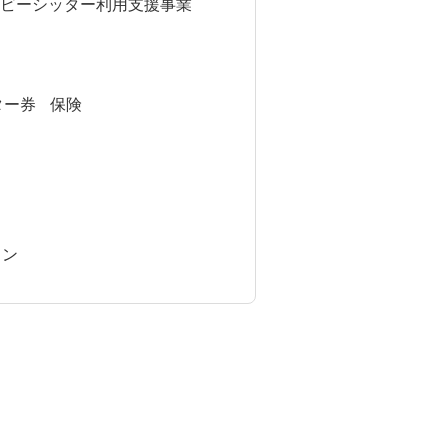
ビーシッター利用支援事業
ター券
保険
イン