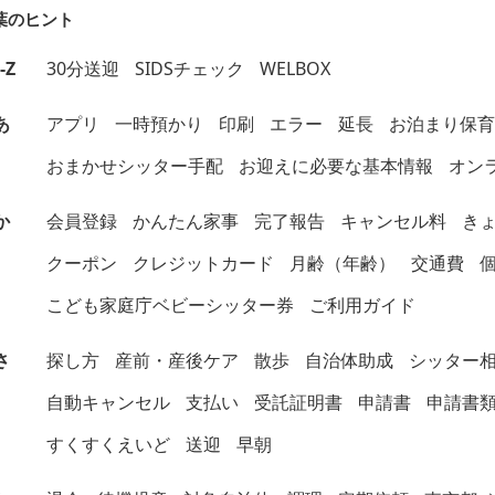
葉のヒント
-Z
30分送迎
SIDSチェック
WELBOX
あ
アプリ
一時預かり
印刷
エラー
延長
お泊まり保育
おまかせシッター手配
お迎えに必要な基本情報
オン
か
会員登録
かんたん家事
完了報告
キャンセル料
き
クーポン
クレジットカード
月齢（年齢）
交通費
こども家庭庁ベビーシッター券
ご利用ガイド
さ
探し方
産前・産後ケア
散歩
自治体助成
シッター
自動キャンセル
支払い
受託証明書
申請書
申請書
すくすくえいど
送迎
早朝