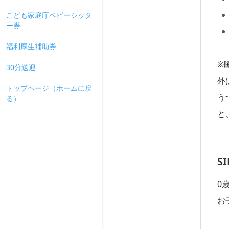
こども家庭庁ベビーシッタ
ー券
福利厚生補助券
※
30分送迎
外
トップページ（ホームに戻
う
る）
と
S
0
お