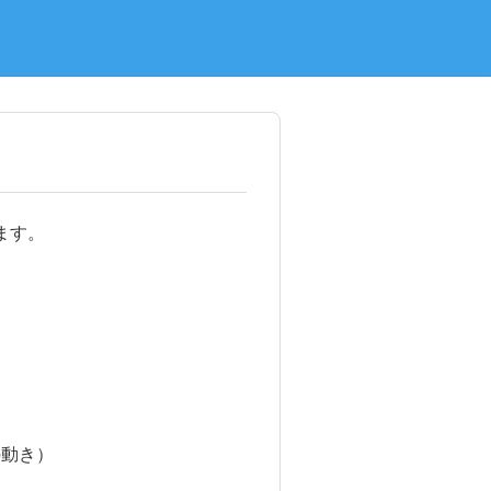
て
ます。
の動き）