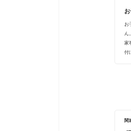
お
お
ん
家
付
関