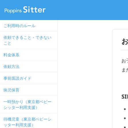
ご利用時のルール
依頼できること・できない
お
こと
料金体系
お
依頼方法
ま
事前面談ガイド
病児保育
S
一時預かり（東京都ベビー
シッター利用支援）
待機児童（東京都ベビーシ
ッター利用支援）